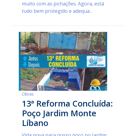
muito com as pichações. Agora, está
tudo bem protegido e adequa...
Obras
13ª Reforma Concluída:
Poço Jardim Monte
Líbano
Vida nova para nosso poço no Jardim