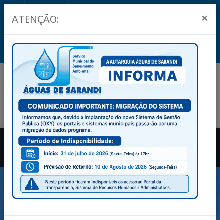
Esta sem água?
Clique Aqui
Ouvidoria
Acessibilidade
×
ATENÇÃO:
Fale Conosco
Telefone (44) 3264-4870 - Whatsapp Atendimento (44)99138-
9804 - Whatsapp Leitura (44) 99142-4146