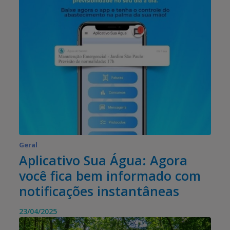
Geral
Aplicativo Sua Água: Agora
você fica bem informado com
notificações instantâneas
23/04/2025