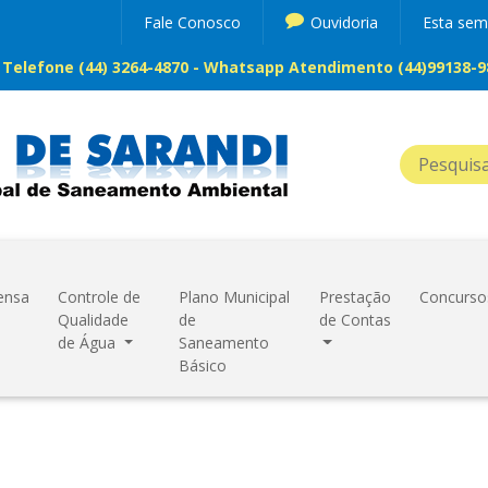
Fale Conosco
Ouvidoria
Esta se
Telefone (44) 3264-4870 - Whatsapp Atendimento (44)99138-98
ensa
Controle de
Plano Municipal
Prestação
Concurso
Qualidade
de
de Contas
de Água
Saneamento
Básico
ONCLUÍDA: POÇO JARDI