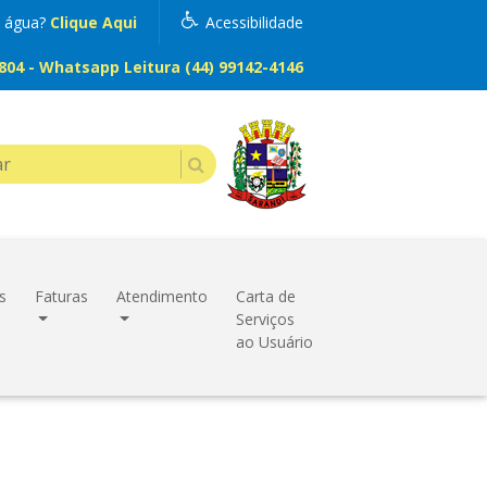
m água?
Clique Aqui
Acessibilidade
04 - Whatsapp Leitura (44) 99142-4146
s
Faturas
Atendimento
Carta de
Serviços
ao Usuário
M SÃO PAULO