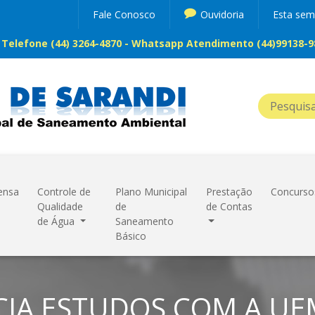
Fale Conosco
Ouvidoria
Esta se
Telefone (44) 3264-4870 - Whatsapp Atendimento (44)99138-98
ensa
Controle de
Plano Municipal
Prestação
Concurso
Qualidade
de
de Contas
de Água
Saneamento
Básico
CIA ESTUDOS COM A UE