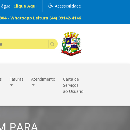
m água?
Clique Aqui
Acessibilidade
04 - Whatsapp Leitura (44) 99142-4146
s
Faturas
Atendimento
Carta de
Serviços
ao Usuário
M PARA