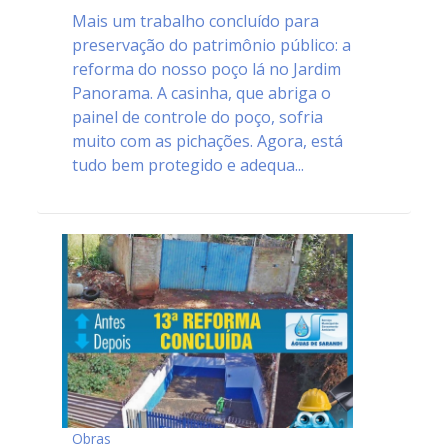
Mais um trabalho concluído para
preservação do patrimônio público: a
reforma do nosso poço lá no Jardim
Panorama. A casinha, que abriga o
painel de controle do poço, sofria
muito com as pichações. Agora, está
tudo bem protegido e adequa...
Obras