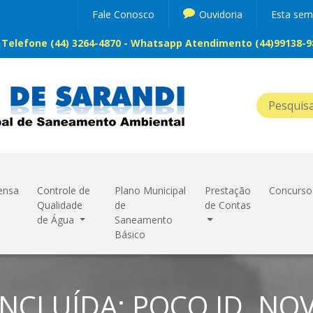
Fale Conosco
Ouvidoria
Esta se
Telefone (44) 3264-4870 - Whatsapp Atendimento (44)99138-98
ensa
Controle de
Plano Municipal
Prestação
Concurso
Qualidade
de
de Contas
de Água
Saneamento
Básico
NCLUÍDA: POÇO JD. NO