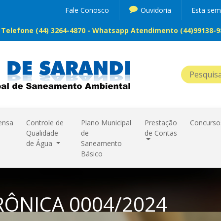
Fale Conosco
Ouvidoria
Esta se
Telefone (44) 3264-4870 - Whatsapp Atendimento (44)99138-98
ensa
Controle de
Plano Municipal
Prestação
Concurso
Qualidade
de
de Contas
de Água
Saneamento
Básico
RÔNICA 0004/2024