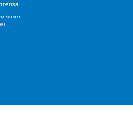
prensa
ria de Fotos
cias