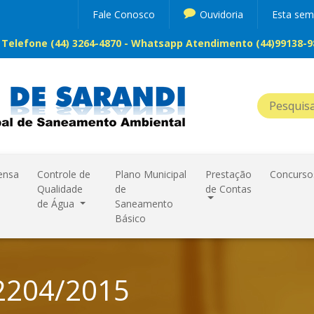
Fale Conosco
Ouvidoria
Esta se
Telefone (44) 3264-4870 - Whatsapp Atendimento (44)99138-98
ensa
Controle de
Plano Municipal
Prestação
Concurso
Qualidade
de
de Contas
de Água
Saneamento
Básico
2204/2015