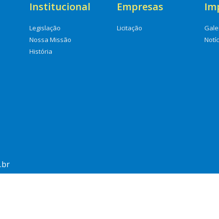
Institucional
Empresas
Im
Legislação
Licitação
Gale
Nossa Missão
Notí
História
.br
2026 © Águas de Sarandi | Desenvolvido por: